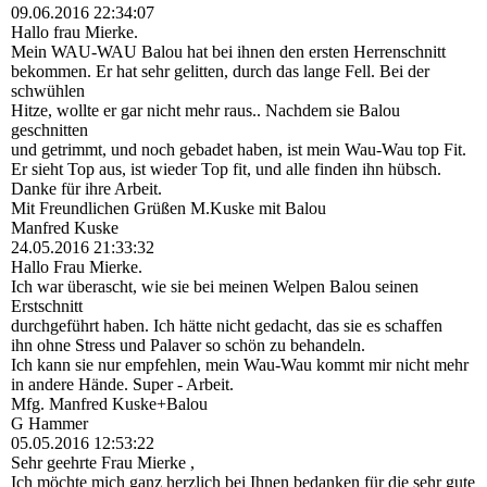
09.06.2016
22:34:07
Hallo frau Mierke.
Mein WAU-WAU Balou hat bei ihnen den ersten Herrenschnitt
bekommen. Er hat sehr gelitten, durch das lange Fell. Bei der
schwühlen
Hitze, wollte er gar nicht mehr raus.. Nachdem sie Balou
geschnitten
und getrimmt, und noch gebadet haben, ist mein Wau-Wau top Fit.
Er sieht Top aus, ist wieder Top fit, und alle finden ihn hübsch.
Danke für ihre Arbeit.
Mit Freundlichen Grüßen M.Kuske mit Balou
Manfred Kuske
24.05.2016
21:33:32
Hallo Frau Mierke.
Ich war überascht, wie sie bei meinen Welpen Balou seinen
Erstschnitt
durchgeführt haben. Ich hätte nicht gedacht, das sie es schaffen
ihn ohne Stress und Palaver so schön zu behandeln.
Ich kann sie nur empfehlen, mein Wau-Wau kommt mir nicht mehr
in andere Hände. Super - Arbeit.
Mfg. Manfred Kuske+Balou
G Hammer
05.05.2016
12:53:22
Sehr geehrte Frau Mierke ,
Ich möchte mich ganz herzlich bei Ihnen bedanken für die sehr gute