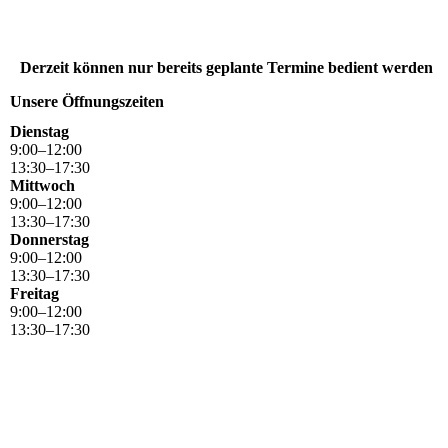
Derzeit können nur bereits geplante Termine bedient werden
Unsere Öffnungszeiten
Dienstag
9
:
00
–
12
:
00
13
:
30
–
17
:
30
Mittwoch
9
:
00
–
12
:
00
13
:
30
–
17
:
30
Donnerstag
9
:
00
–
12
:
00
13
:
30
–
17
:
30
Freitag
9
:
00
–
12
:
00
13
:
30
–
17
:
30